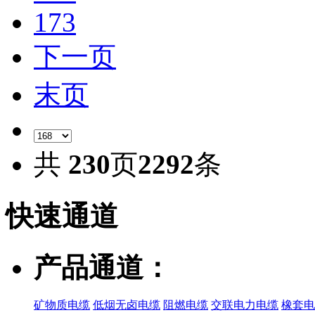
173
下一页
末页
共
230
页
2292
条
快速
通道
产品通道：
矿物质电缆
低烟无卤电缆
阻燃电缆
交联电力电缆
橡套电